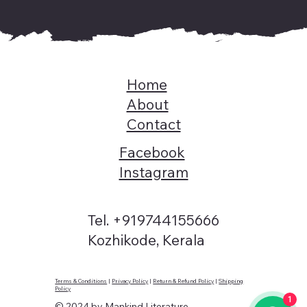
Home
About
Contact
Facebook
Instagram
Tel. +919744155666
Kozhikode, Kerala
Terms & Conditions
|
Privacy Policy
|
Return & Refund Policy
|
Shipping
Policy
1
© 2024 by Mankind Literature.