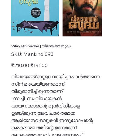
Vilayath budha | വിലായത്ത് ബുദ്ധ
SKU
SKU:
Mankind 093
Mankind
093
Original
Sale
₹210.00
₹191.00
price
price
വിലായത്ത് ബുദ്ധ വായിച്ചപ്പോൾത്തന്നെ
സിനിമ ചെയ്യണമെന്ന്
തീരുമാനിച്ചിരുന്നതാണ്
-സച്ചി, സംവിധായകൻ
വായനക്കാരന്റെ മുൻവിധികളെ
ഉടയ്ക്കുന്ന അവിചാരിതമായ
ആഖ്യാനവളവുകൾ ഇന്ദുഗോപന്റെ
കരകൗശലത്തിന്റെ ഭാഗമാണ്.
ലോകത്തെക്കുറിച്ചുള്ള അമ്പരപ്പ്