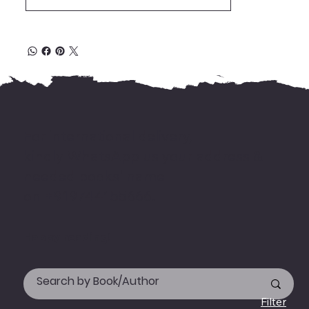
For international delivery,
kindly WhatsApp us your address &
needed books' name
on +919744155666.
Happy reading!
Filter