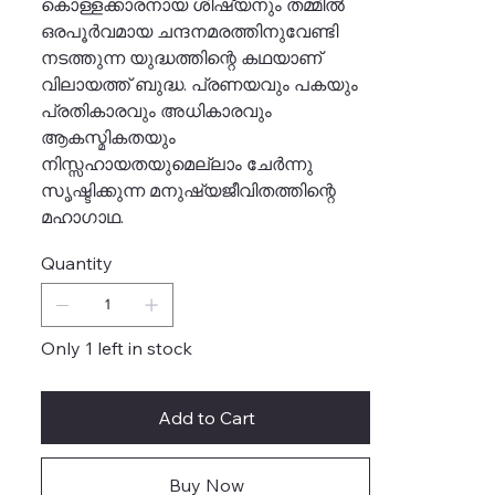
കൊള്ളക്കാരനായ ശിഷ്യനും തമ്മിൽ
ഒരപൂർവമായ ചന്ദനമരത്തിനുവേണ്ടി
നടത്തുന്ന യുദ്ധത്തിന്റെ കഥയാണ്
വിലായത്ത് ബുദ്ധ. പ്രണയവും പകയും
പ്രതികാരവും അധികാരവും
ആകസ്മികതയും
നിസ്സഹായതയുമെല്ലാം ചേർന്നു
സൃഷ്ടിക്കുന്ന മനുഷ്യജീവിതത്തിന്റെ
മഹാഗാഥ.
Quantity
Only 1 left in stock
Add to Cart
Buy Now