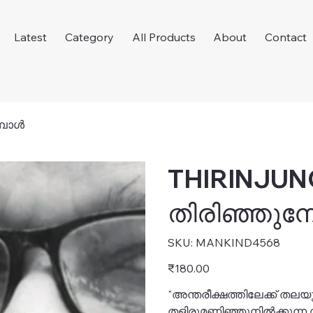
Latest
Category
All Products
About
Contact
്പോൾ
THIRINJUN
തിരിഞ്ഞുന
SKU
SKU:
MANKIND4568
MANKIND4568
Price
₹180.00
"അന്തരീക്ഷത്തിലേക്ക് തല
തളിരുമണിഞ്ഞുനിൽക്കുന്ന 