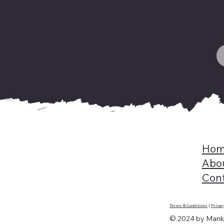
H
Hom
Abo
Con
Terms & Conditions
|
Privac
© 2024 by Manki