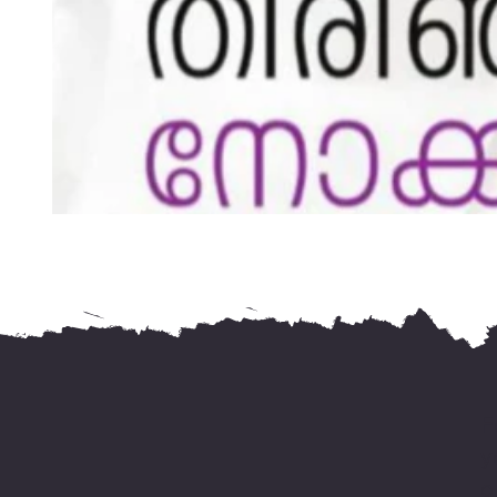
F
y
o