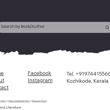
appy reading!
e
Facebook
Tel. +9197441556
ut
Instagram
Kozhikode, Kerala
tact
y Policy
|
Return & Refund Policy
|
Shipping Policy
nd Literature.