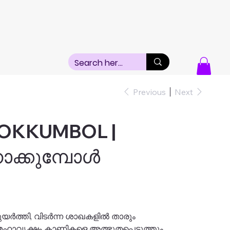
Previous
Next
OKKUMBOL |
ോക്കുമ്പോൾ
യുയർത്തി, വിടർന്ന ശാഖകളിൽ താരും
മഹാവൃക്ഷം കാണികളെ അത്ഭുതപ്പെടുത്തും.