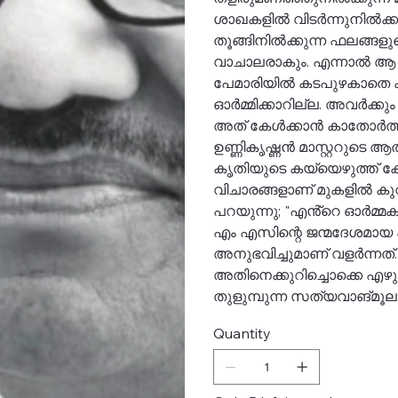
ശാഖകളിൽ വിടർന്നുനിൽക്കു
തൂങ്ങിനിൽക്കുന്ന ഫലങ്ങളു
വാചാലരാകും. എന്നാൽ ആ 
പേമാരിയിൽ കടപുഴകാതെ കാത
ഓർമ്മിക്കാറില്ല. അവർക്ക
അത് കേൾക്കാൻ കാതോർത്തി
ഉണ്ണികൃഷ്ണൻ മാസ്റ്ററുടെ
കൃതിയുടെ കയ്യെഴുത്ത് കോപ
വിചാരങ്ങളാണ് മുകളിൽ കുറ
പറയുന്നു; "എൻ്റെ ഓർമ്മ
എം എസിന്റെ ജന്മദേശമായ ഏ
അനുഭവിച്ചുമാണ് വളർന്നത്. 
അതിനെക്കുറിച്ചൊക്കെ എഴ
തുളുമ്പുന്ന സത്യവാങ്മൂല
Quantity