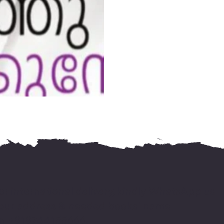
or international delivery, kindly WhatsApp us
our address & needed books' name
n +919744155666.