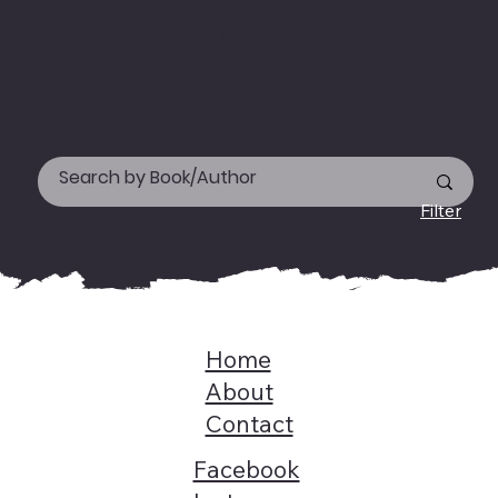
needed books' name
on +919744155666.
Happy reading!
Filter
Home
About
Contact
Facebook