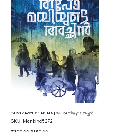
TAPOMAYIYUDE ACHAN | തപോമയിയുടെ അച്ഛൻ
SKU
SKU:
Mankind5272
Mankind5272
Original
Sale
₹399.00
₹359.00