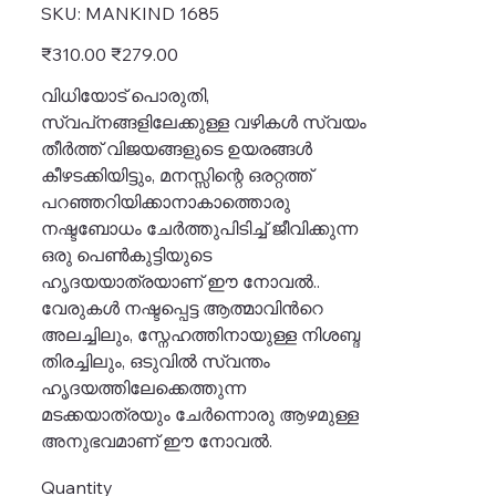
SKU
SKU:
MANKIND 1685
MANKIND
1685
Original
Sale
₹310.00
₹279.00
price
price
വിധിയോട് പൊരുതി,
സ്വപ്‌നങ്ങളിലേക്കുള്ള വഴികൾ സ്വയം
തീർത്ത് വിജയങ്ങളുടെ ഉയരങ്ങൾ
കീഴടക്കിയിട്ടും, മനസ്സിന്റെ ഒരറ്റത്ത്
പറഞ്ഞറിയിക്കാനാകാത്തൊരു
നഷ്ടബോധം ചേർത്തുപിടിച്ച് ജീവിക്കുന്ന
ഒരു പെൺകുട്ടിയുടെ
ഹൃദയയാത്രയാണ് ഈ നോവൽ..
വേരുകൾ നഷ്ടപ്പെട്ട ആത്മാവിൻറെ
അലച്ചിലും, സ്നേഹത്തിനായുള്ള നിശബ്ദ
തിരച്ചിലും, ഒടുവിൽ സ്വന്തം
ഹൃദയത്തിലേക്കെത്തുന്ന
മടക്കയാത്രയും ചേർന്നൊരു ആഴമുള്ള
അനുഭവമാണ് ഈ നോവൽ.
Quantity