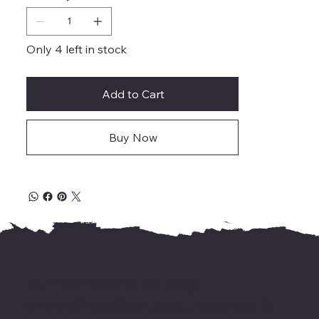
Only 4 left in stock
Add to Cart
Buy Now
For international delivery,
kindly WhatsApp us your address &