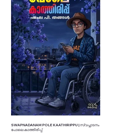
SWAPNADANAM POLE KAATHIRIPPU | സ്വപ്നാടനം
പോലെ കാത്തിരിപ്പ്