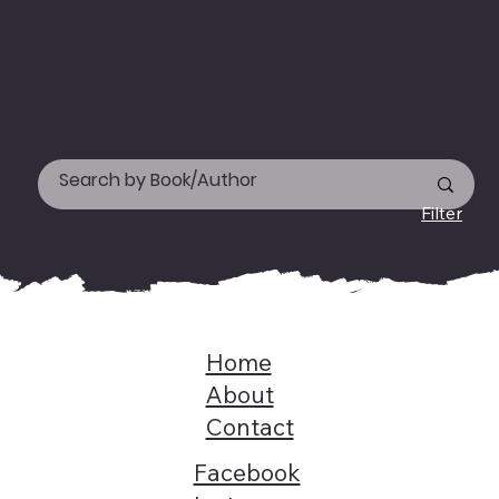
needed books' name
on +919744155666.
Happy reading!
Filter
Home
About
Contact
Facebook