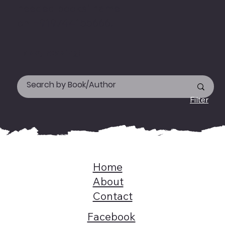
needed books' name
on +919744155666.
Happy reading!
Filter
Home
About
Contact
Facebook