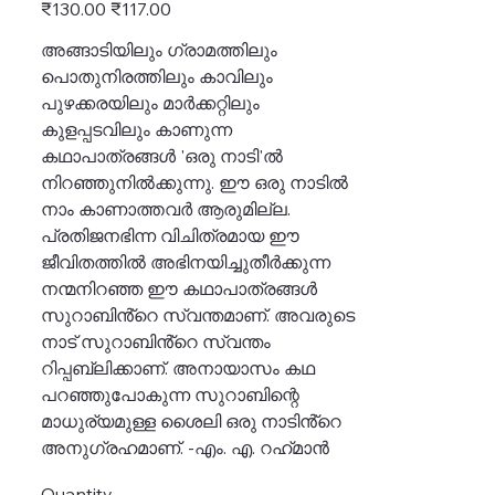
Original
Sale
₹130.00
₹117.00
price
price
അങ്ങാടിയിലും ഗ്രാമത്തിലും
പൊതുനിരത്തിലും കാവിലും
പുഴക്കരയിലും മാർക്കറ്റിലും
കുളപ്പടവിലും കാണുന്ന
കഥാപാത്രങ്ങൾ 'ഒരു നാടി'ൽ
നിറഞ്ഞുനിൽക്കുന്നു. ഈ ഒരു നാടിൽ
നാം കാണാത്തവർ ആരുമില്ല.
പ്രതിജനഭിന്ന വിചിത്രമായ ഈ
ജീവിതത്തിൽ അഭിനയിച്ചുതീർക്കുന്ന
നന്മനിറഞ്ഞ ഈ കഥാപാത്രങ്ങൾ
സുറാബിൻ്റെ സ്വന്തമാണ്. അവരുടെ
നാട് സുറാബിൻ്റെ സ്വന്തം
റിപ്പബ്ലിക്കാണ്. അനായാസം കഥ
പറഞ്ഞുപോകുന്ന സുറാബിന്റെ
മാധുര്യമുള്ള ശൈലി ഒരു നാടിൻ്റെ
അനുഗ്രഹമാണ്. -എം. എ. റഹ്‌മാൻ
Quantity