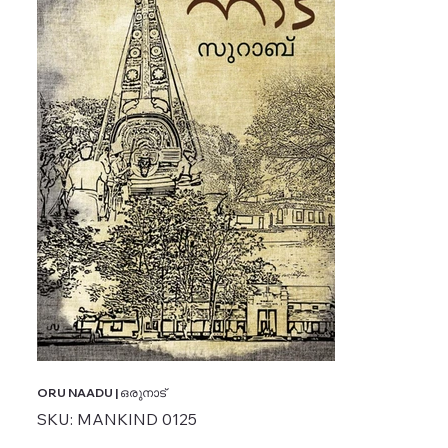
ORU NAADU | ഒരുനാട്
SKU
SKU:
MANKIND 0125
MANKIND
0125