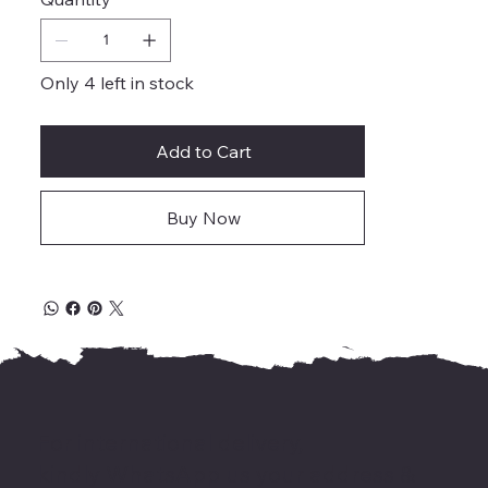
Only 4 left in stock
Add to Cart
Buy Now
For international delivery,
kindly WhatsApp us your address &