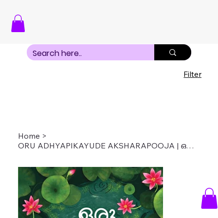
Filter
Home
>
ORU ADHYAPIKAYUDE AKSHARAPOOJA | ഒരു അധ്യാപികയുടെ അക്ഷരപൂജ