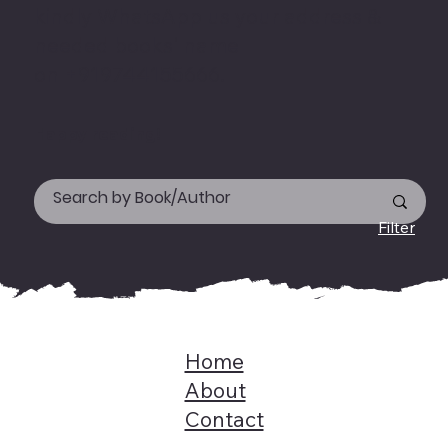
kindly WhatsApp us your address &
needed books' name
on +919744155666.
Happy reading!
Filter
Home
About
Contact