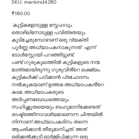
SKU
SKU:
mankind4280
mankind4280
Price
₹180.00
'കുട്ടികളോടുള്ള സ്നേഹവും
തൊഴിലിനോടുള്ള പവിത്രതയും
കൂടിച്ചേരുമ്പോഴാണ് ഒരു വ്യക്തി
പൂർണ്ണ അധ്യാപകനാകുന്നത്' എന്ന്
ടോൾസ്റ്റോയി പറഞ്ഞിട്ടുണ്ട്.
പണ്ട് ഗുരുകുലത്തിൽ കുട്ടികളുടെ നന്മ
മാത്രമായിരുന്നു ഗുരുവിൻ്റെ ലക്ഷ്യം.
കുട്ടികൾക്ക് പഠിക്കാൻ പ്രചോദനം
നൽകുകയാണ് ഉത്തമ അധ്യാപകൻ്റെ
കടമ. അധ്യാപകരുടെ
അർപ്പണബോധത്തെയും
സഹിഷ്ണുതയെയും ബഹുമാനിക്കേണ്ടത്
രാഷ്ട്രത്തിനാവശ്യമാണെന്ന ചിന്തയിൽ
നിന്നാണ് അധ്യാപകദിനം തന്നെ
ആചരിക്കാൻ തീരുമാനിച്ചത്. അത്
ഒരിക്കൽക്കൂടി ഓർമ്മിപ്പിക്കുന്ന ഒരു