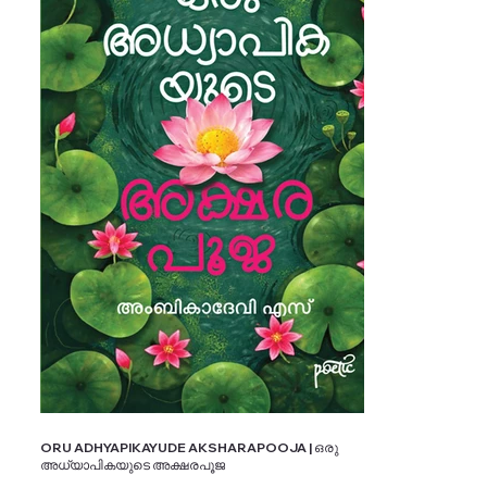
ORU ADHYAPIKAYUDE AKSHARAPOOJA | ഒരു
അധ്യാപികയുടെ അക്ഷരപൂജ