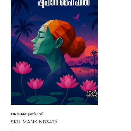
ORIGAMI | ഒറിഗാമി
SKU
SKU:
MANKIND3476
MANKIND3476
Price