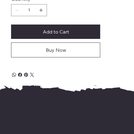
Add to Cart
Buy Now
For international delivery,
kindly WhatsApp us your address &
needed books' name