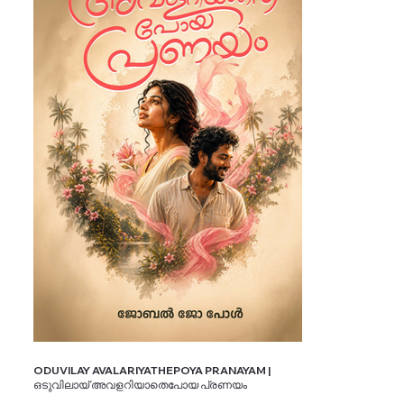
ODUVILAY AVALARIYATHEPOYA PRANAYAM |
ഒടുവിലായ് അവളറിയാതെപോയ പ്രണയം
SKU