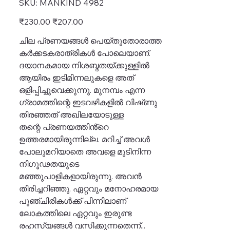
SKU:
MANKIND 4982
MANKIND
4982
Original
Sale
₹230.00
₹207.00
price
price
ചില പ്രണയങ്ങൾ പെയ്തുതോരാത്ത
കർക്കടകരാത്രികൾ പോലെയാണ്.
ദയാനകമായ നിശബ്ദതയ്ക്കുള്ളിൽ
ആയിരം ഇടിമിന്നലുകളെ അത്
ഒളിപ്പിച്ചുവെക്കുന്നു. മുനമ്പം എന്ന
ഗ്രാമത്തിന്റെ ഇടവഴികളിൽ വിഷ്‌ണു
തിരഞ്ഞത് അഖിലയോടുള്ള
തന്റെ പ്രണയത്തിൻ്റെ
ഉത്തരമായിരുന്നില്ല. മറിച്ച് അവൾ
പോലുമറിയാതെ അവളെ മുടിനിന്ന
നിഗൂഢതയുടെ
മഞ്ഞുപാളികളായിരുന്നു. അവൻ
തിരിച്ചറിഞ്ഞു. ഏറ്റവും മനോഹരമായ
പുഞ്ചിരികൾക്ക് പിന്നിലാണ്
ലോകത്തിലെ ഏറ്റവും ഇരുണ്ട
രഹസ്യങ്ങൾ വസിക്കുന്നതെന്ന്...