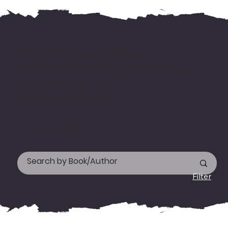
For international delivery,
kindly WhatsApp us your address &
needed books' name
on +919744155666.
Happy reading!
Filter