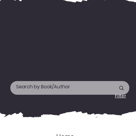
For international delivery,
kindly WhatsApp us your address &
needed books' name
on +919744155666.
Happy reading!
Filter