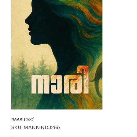
NAARI | നാരി
SKU
SKU:
MANKIND3286
MANKIND3286
Price