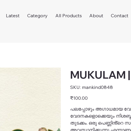
Latest
Category
All Products
About
Contact
MUKULAM |
SKU
SKU:
mankind0848
mankind0848
Price
₹100.00
പലപ്പോഴും അഗാധമായ വേദ
വേദനകളൊക്കെയും നിശബ്ദമ
തുടക്കം. ഒരു പെണ്ണിൻ്റെ
അവസാനിക്കുന്നു എന്നാണല്