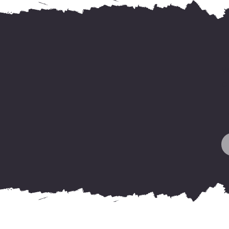
F
y
o
H