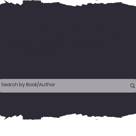
or international delivery, kindly WhatsApp us
our address & needed books' name
n +919744155666.
appy reading!