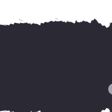
F
y
o
H