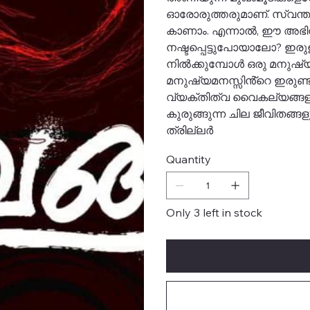
ഓരോരുത്തരുമാണ്. സ്വന്തം
കാണാം. എന്നാൽ, ഈ അഭിനയ
നഷ്ടപ്പെട്ടുപോയാലോ? ഇരുളു
നിൽക്കുമ്പോൾ ഒരു മനുഷ്
മനുഷ്യമനസ്സിൻ്റെ ഇരുണ്ട
വ്യക്തിത്വ വൈകല്യങ്ങ
കുരുങ്ങുന്ന ചില ജീവിതങ്ങ
ത്രില്ലർ
Quantity
Only 3 left in stock