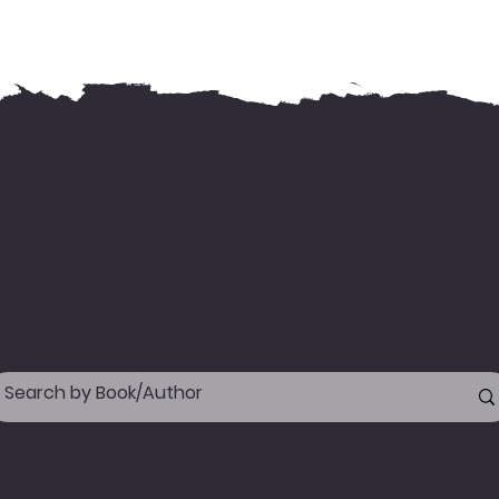
or international delivery, kindly WhatsApp us
our address & needed books' name
n +919744155666.
appy reading!