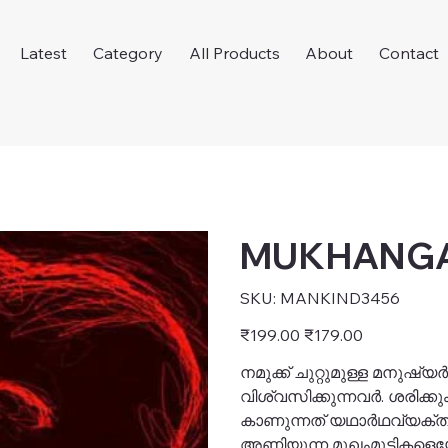
Latest
Category
All Products
About
Contact
MUKHANGAL
SKU
SKU:
MANKIND3456
MANKIND3456
Original
Sale
₹199.00
₹179.00
price
price
നമുക്ക് ചുറ്റുമുള്ള മനുഷ്യ
വിശ്വസിക്കുന്നവർ. ശരിക്കു
കാണുന്നത് യഥാർഥവ്യക്
അണിയുന്ന മുഖംമൂടികളെയ