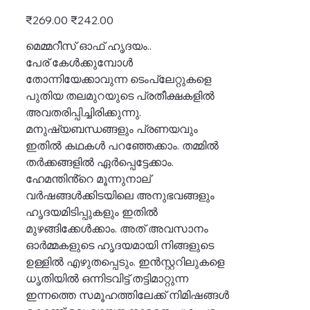
Original
Sale
₹269.00
₹242.00
price
price
മെമ്മറീസ് ഓഫ് ഹൃദയം..
പേര് കേൾക്കുമ്പോൾ
തോന്നിയേക്കാവുന്ന ടെംപ്ലേറ്റുകളെ
പുതിയ തലമുറയുടെ പ്രതീക്ഷകളിൽ
അവതരിപ്പിച്ചിരിക്കുന്നു.
മനുഷ്യബന്ധങ്ങളും പ്രണയവും
ഇതിൽ കഥകൾ പറഞ്ഞേക്കാം. തമ്മിൽ
തർക്കങ്ങളിൽ ഏർപ്പെട്ടേക്കാം.
ഹേമന്തിൻ്റെ മൂന്നുനാല്
വർഷങ്ങൾക്കിടയിലെ അനുഭവങ്ങളും
ഹൃദയമിടിപ്പുകളും ഇതിൽ
മുഴങ്ങിക്കേൾക്കാം. അത് അവസാനം
ഓർമ്മകളുടെ ഹൃദയമായി നിങ്ങളുടെ
ഉള്ളിൽ എഴുതപ്പെടും. ഇൻസ്റ്ററിലുകളെ
ധൃതിയിൽ ഒന്നിടവിട്ട് തട്ടിമാറ്റുന്ന
ഇന്നത്തെ സമൂഹത്തിലേക്ക് നിമിഷങ്ങൾ