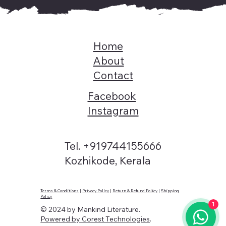
Home
About
Contact
Facebook
Instagram
Tel. +919744155666
Kozhikode, Kerala
Terms & Conditions
|
Privacy Policy
|
Return & Refund Policy
|
Shipping
Policy
1
© 2024 by Mankind Literature.
Powered by Corest Technologies
.