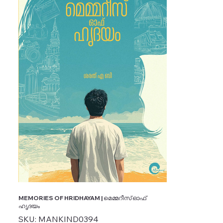
MEMORIES OF HRIDHAYAM | മെമ്മറീസ് ഓഫ്
ഹൃദയം
SKU
SKU:
MANKIND0394
MANKIND0394