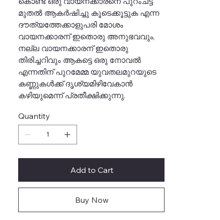
കൊണ്ട് ഒരു വായനക്കാരനെ പുറംചട്ട
മുതൽ ആകർഷിച്ചു കൂടെക്കൂട്ടുക എന്ന
ദൗത്യത്തേക്കാളുപരി മോശം
വായനക്കാരന് ഇതൊരു അനുഭവവും,
നല്ല വായനക്കാരന് ഇതൊരു
തിരിച്ചറിവും ആകട്ടെ ഒരു നോവൽ
എന്നതിന് പുറമേമ്മ യുവതലമുറയുടെ
കണ്ണുകൾക്ക് ദൃശ്യമിഴിവേകാൻ
കഴിയുമെന്ന് പ്രതീക്ഷിക്കുന്നു.
Quantity
Add to Cart
Buy Now