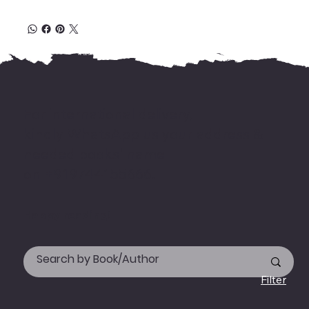
For international delivery,
kindly WhatsApp us your address &
needed books' name
on +919744155666.
Happy reading!
Filter