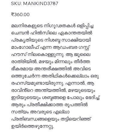
SKU
SKU:
MANKIND3787
MANKIND3787
Price
₹360.00
മലനിരകളുടെ നിഗൂഢതകൾ ഒളിപ്പിച്ച
ചെമ്പൻ ഹിൽസിലെ ഏകാന്തതയിൽ
പ്രകൃതിയുടെ നിശബ്ദ സാക്ഷിയായി
മാംഗോലീഫ് എന്ന ആഡംബര ഗസ്റ്റ്
ഹൗസ് നിലകൊള്ളുന്നു. ആ ജൂലൈ
രാത്രിയിൽ, മഴയും മിന്നലും തീർത്ത
ഭീകരമായ അന്തരീക്ഷത്തിൽ അവിടെ
ഒത്തുചേർന്ന അതിഥികൾക്കെല്ലാം ഒരു
രഹസ്യമുണ്ടായിരുന്നു. എന്നാൽ, ആ
രാവിൻ്റെ അന്ത്യത്തിൽ, മഴയുടെയും
ഇടിയുടെയും ശബ്ദങ്ങളെ പോലും ഭേദിച്ച്,
ആരും പ്രതീക്ഷിക്കാത്ത രൂപത്തിൽ
സത്യം അവരുടെ എല്ലാ
പ്രതിബന്ധങ്ങളെയും തട്ടിയെറിഞ്ഞ്
ഉയിർത്തെഴുന്നേറ്റു.