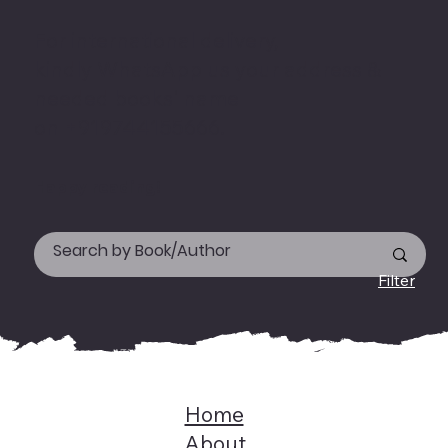
For international delivery,
kindly WhatsApp us your address &
needed books' name
on +919744155666.
Happy reading!
Filter
Home
About