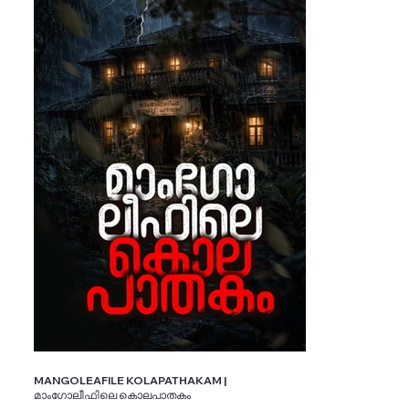
MANGOLEAFILE KOLAPATHAKAM |
മാംഗോലീഫിലെ കൊലപാതകം