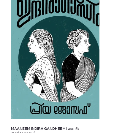
MAANEEM INDIRA GANDHEEM | മാണീം