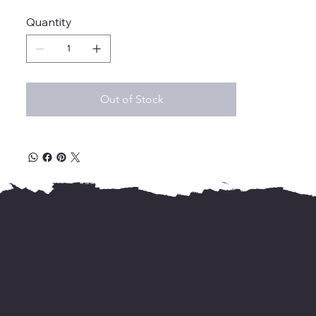
Quantity
Out of Stock
For international delivery,
kindly WhatsApp us your address &
needed books' name
on +919744155666.