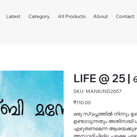
Latest
Category
All Products
About
Contact
LIFE @ 25 
SKU
SKU:
MANKIND2657
MANKIND2657
Price
₹110.00
ഒരു സ്വപ്നത്തിൽ നിന്നു
ഉണ്ടാവുന്നതും അതിനായി ശ
എഴുതണമെന്ന ആശയക്കുഴപ്
അനുവദിച്ചില്ല. പക്ഷെ, 