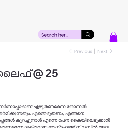
Previous
Next
| ലൈഫ് @ 25
ം ഉണർന്നപ്പോഴാണ് എഴുതണമെന്ന തോന്നൽ
്രമിക്കുന്നതും. എന്തെഴുതണം, എങ്ങനെ
പങ്ങൾ കുറച്ചുനാൾ എന്നെ പേന കൈയിലെടുക്കാൻ
എഴുതണമെന്ന ശക്തമായ ആഗ്രഹത്തിന് മുമ്പിൽ അവ