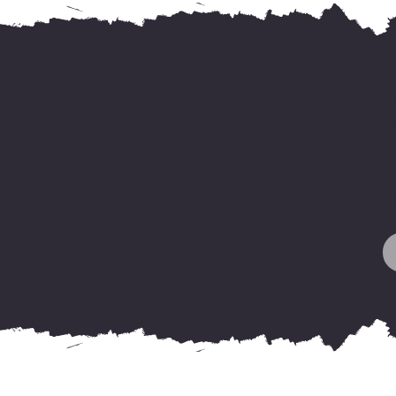
F
y
o
H