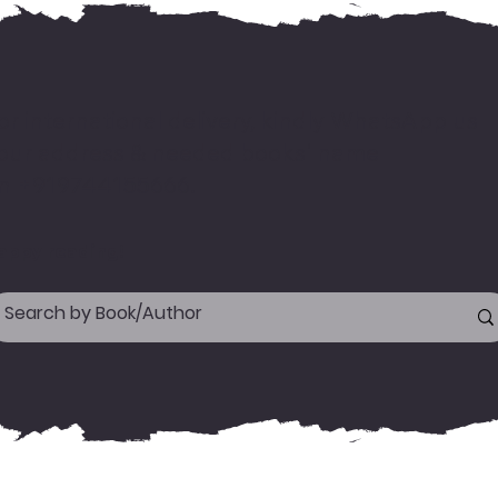
or international delivery, kindly WhatsApp us
our address & needed books' name
n +919744155666.
appy reading!