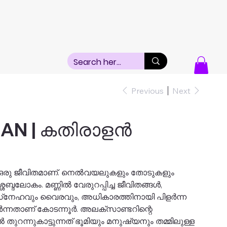
Previous
Next
N | കതിരാളന്‍
ല, ഒരു ജീവിതമാണ്. നെല്‍വയലുകളും തോടുകളും
ശബ്ദലോകം. മണ്ണില്‍ വേരുറപ്പിച്ച ജീവിതങ്ങള്‍,
്‌നേഹവും വൈരവും, അധികാരത്തിനായി പിളര്‍ന്ന
്‍ന്നതാണ് കോടന്നൂര്‍. അലക്സാണ്ടറിന്റെ
ുറന്നുകാട്ടുന്നത് ഭൂമിയും മനുഷ്യനും തമ്മിലുള്ള