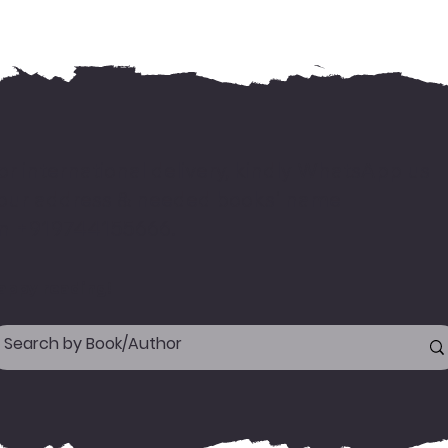
or international delivery, kindly WhatsApp us
our address & needed books' name
n +919744155666.
appy reading!