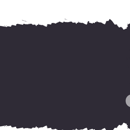
F
y
o
H