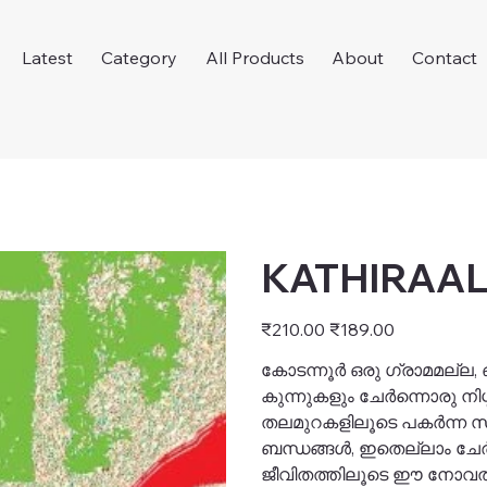
Latest
Category
All Products
About
Contact
KATHIRAALA
Original
Sale
₹210.00
₹189.00
price
price
കോടന്നൂര്‍ ഒരു ഗ്രാമമല്
കുന്നുകളും ചേര്‍ന്നൊരു നിശ്
തലമുറകളിലൂടെ പകര്‍ന്ന സ
ബന്ധങ്ങള്‍, ഇതെല്ലാം ചേര
ജീവിതത്തിലൂടെ ഈ നോവല്‍ ത