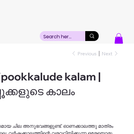
Previous
Next
pookkalude kalam |
്പൂക്കളുടെ കാലം
ായ ചില അനുഭവങ്ങളുണ്ട്. ഓണക്കാലത്തു മാത്രം
ോലെ, വർഷക്കാലത്തിന്റെ വരവറിയിക്കുന്ന ഒരേയൊരു