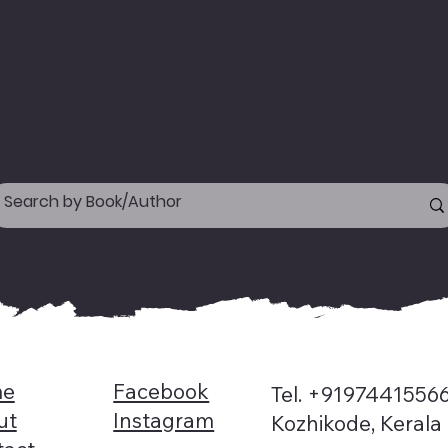
or international delivery, kindly WhatsApp us
our address & needed books' name
n +919744155666.
appy reading!
e
Facebook
Tel. +9197441556
ut
Instagram
Kozhikode, Kerala