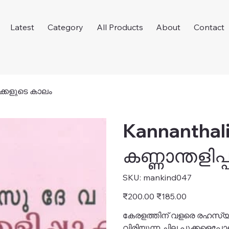
Latest
Category
All Products
About
Contact
ൂക്കളുടെ കാലം
Kannanthali
കണ്ണാന്തളിപ
SKU
SKU:
mankind047
mankind047
Original
Sale
₹200.00
₹185.00
price
price
കേരളത്തിന് വളരെ രഹസ്യമ
വിരിയുന്ന ചില പൂക്കളെപ്പ