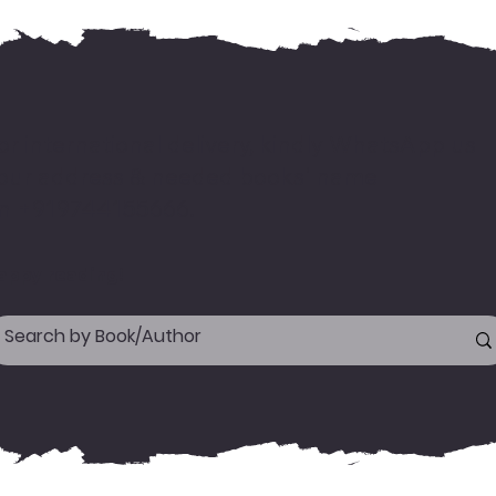
or international delivery, kindly WhatsApp us
our address & needed books' name
n +919744155666.
appy reading!