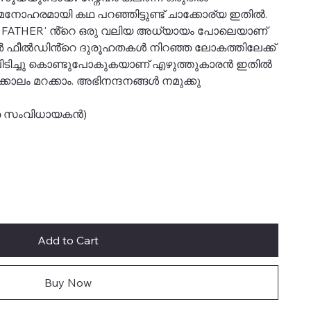
നോഹരമായി കഥ പറഞ്ഞിട്ടുണ്ട് ചാക്കോര്യ ഇതിൽ.
FATHER' ൻ്റെ ഒരു വലിയ അധ്യായം പോലെയാണ്
വർ ഫീൽഡിൻ്റെ ദുരൂഹതകൾ നിറഞ്ഞ ലോകത്തിലേക്ക്
ിച്ചു കൊണ്ടുപോകുകയാണ് എഴുത്തുകാരൻ ഇതിൽ
കാലം മറക്കാം. അഭിനന്ദനങ്ങൾ നമുക്കു
ത്ര സംവിധായകൻ)
Add to Cart
Buy Now