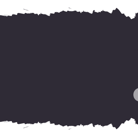
F
y
o
H