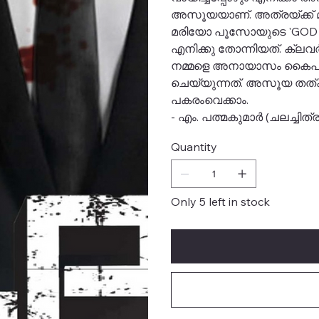
അസൂയയാണ്. അത്രയ്ക്ക് മ
മരിയോ പൂസോയുടെ 'GOD 
എനിക്കു തോന്നിയത്. ക്ല
നമ്മളെ അനായാസം കൈപിട
ചെയ്യുന്നത്. അസൂയ തത്ക്
പകരംവെക്കാം.
- എം. പത്മകുമാർ (ചലച്ചി
Quantity
Only 5 left in stock