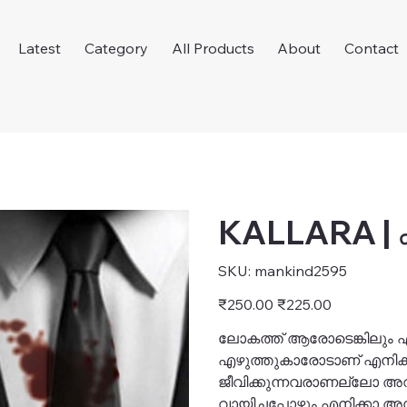
Latest
Category
All Products
About
Contact
KALLARA |
SKU
SKU:
mankind2595
mankind2595
Original
Sale
₹250.00
₹225.00
price
price
ലോകത്ത് ആരോടെങ്കിലും 
എഴുത്തുകാരോടാണ് എനിക്
ജീവിക്കുന്നവരാണല്ലോ അ
വായിച്ചപ്പോഴും എനിക്കാ 