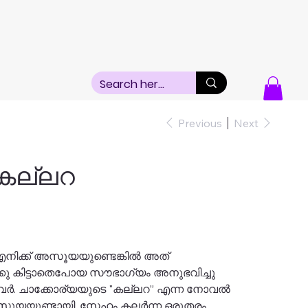
Previous
Next
 കല്ലറ
എനിക്ക് അസൂയയുണ്ടെങ്കിൽ അത്
കു കിട്ടാതെപോയ സൗഭാഗ്യം അനുഭവിച്ചു
വർ. ചാക്കോര്യയുടെ "കല്ലറ” എന്ന നോവൽ
അസൂയയുണ്ടായി. സ്നേഹം കലർന്ന ഒരുതരം