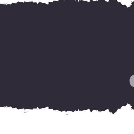
F
y
o
H