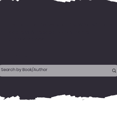
or international delivery, kindly WhatsApp us
our address & needed books' name
n +919744155666.
appy reading!