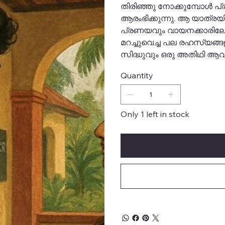
തിരിഞ്ഞു നോക്കുമ്പോൾ പ്
ആരംഭിക്കുന്നു. ആ യാത്രയി
പ്രണയവും വായനക്കാരിലേക്ക
മറച്ചുവെച്ച പല രഹസ്യങ്
സിദ്ധുവും ഒരു അതിഥി ആവ
Quantity
Only 1 left in stock