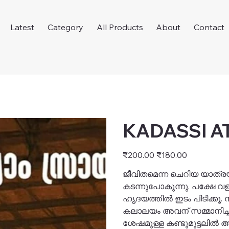
Latest
Category
All Products
About
Contact
KADASSI AT
Original
Sale
₹200.00
₹180.00
price
price
ജീവിതമെന്ന ചെറിയ യാത്
കടന്നുപോകുന്നു. പക്ഷേ വള
ഹൃദയത്തിൽ ഇടം പിടിക്കൂ.
കലാലയം അവന് സമ്മാനിച്ച
ശേഷമുള്ള കണ്ടുമുട്ടലിൽ