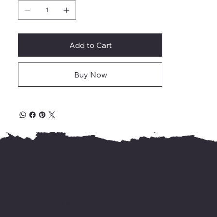
Add to Cart
Buy Now
For international delivery,
kindly WhatsApp us your address &
needed books' name
on +919744155666.