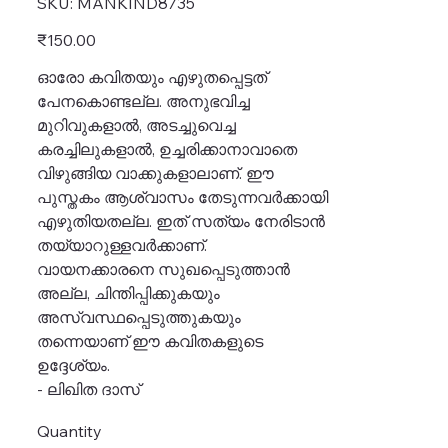
SKU:
MANKIND8735
MANKIND8735
Price
₹150.00
ഓരോ കവിതയും എഴുതപ്പെട്ടത്
പേനകൊണ്ടല്ല. അനുഭവിച്ച
മുറിവുകളാൽ, അടച്ചുവെച്ച
കരച്ചിലുകളാൽ, ഉച്ചരിക്കാനാവാതെ
വിഴുങ്ങിയ വാക്കുകളാലാണ്. ഈ
പുസ്തകം ആശ്വാസം തേടുന്നവർക്കായി
എഴുതിയതല്ല. ഇത് സത്യം നേരിടാൻ
തയ്യാറുള്ളവർക്കാണ്.
വായനക്കാരനെ സുഖപ്പെടുത്താൻ
അല്ല, ചിന്തിപ്പിക്കുകയും
അസ്വസ്ഥപ്പെടുത്തുകയും
തന്നെയാണ് ഈ കവിതകളുടെ
ഉദ്ദേശ്യം.
- ലിഖിത ദാസ്
Quantity