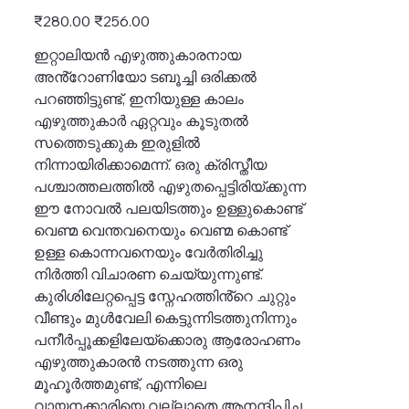
2525
Original
Sale
₹280.00
₹256.00
price
price
ഇറ്റാലിയൻ എഴുത്തുകാരനായ
അൻ്റോണിയോ ടബൂച്ചി ഒരിക്കൽ
പറഞ്ഞിട്ടുണ്ട്, ഇനിയുള്ള കാലം
എഴുത്തുകാർ ഏറ്റവും കൂടുതൽ
സത്തെടുക്കുക ഇരുളിൽ
നിന്നായിരിക്കാമെന്ന്. ഒരു ക്രിസ്തീയ
പശ്ചാത്തലത്തിൽ എഴുതപ്പെട്ടിരിയ്ക്കുന്ന
ഈ നോവൽ പലയിടത്തും ഉള്ളുകൊണ്ട്
വെണ്മ വെന്തവനെയും വെണ്മ കൊണ്ട്
ഉള്ള കൊന്നവനെയും വേർതിരിച്ചു
നിർത്തി വിചാരണ ചെയ്യുന്നുണ്ട്.
കുരിശിലേറ്റപ്പെട്ട ‌സ്നേഹത്തിൻ്റെ ചുറ്റും
വീണ്ടും മുൾവേലി കെട്ടുന്നിടത്തുനിന്നും
പനീർപ്പൂക്കളിലേയ്‌ക്കൊരു ആരോഹണം
എഴുത്തുകാരൻ നടത്തുന്ന ഒരു
മൂഹൂർത്തമുണ്ട്, എന്നിലെ
വായനക്കാരിയെ വല്ലാതെ ആനന്ദിപ്പിച്ച