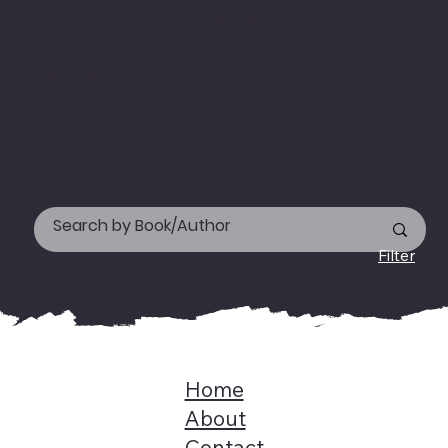
For international delivery,
kindly WhatsApp us your address &
needed books' name
on +919744155666.
Happy reading!
Filter
Home
About
Contact