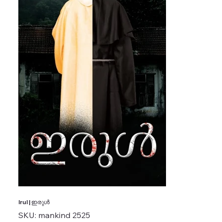
Irul | ഇരുൾ
SKU
SKU:
mankind 2525
mankind