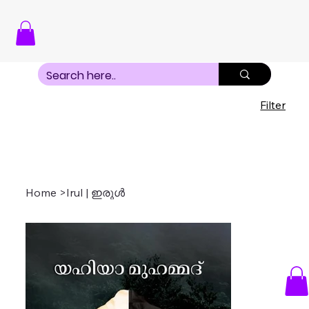
Filter
Home
>
Irul | ഇരുൾ