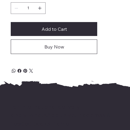
Add to Cart
Buy Now
For international delivery,
kindly WhatsApp us your address &
needed books' name