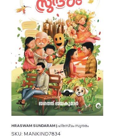
HRASWAM SUNDARAM | ഹ്രസ്വം സുന്ദരം
SKU
SKU:
MANKIND7834
MANKIND7834