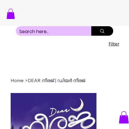
Filter
Home
>
DEAR നീരജ് | ഡിയർ നീരജ്