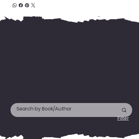
For international delivery,
kindly WhatsApp us your address &
needed books' name
on +919744155666.
Happy reading!
Filter