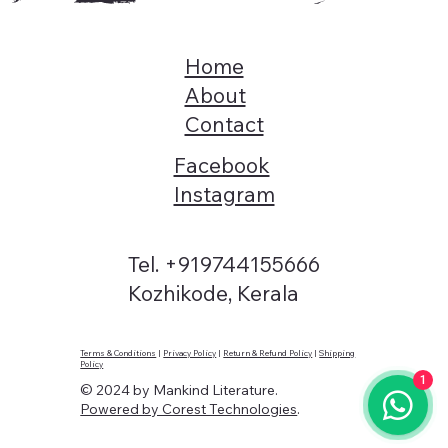
Home
About
Contact
Facebook
Instagram
Tel. +919744155666
Kozhikode, Kerala
Terms & Conditions
|
Privacy Policy
|
Return & Refund Policy
|
Shipping
Policy
1
© 2024 by Mankind Literature.
Powered by Corest Technologies
.