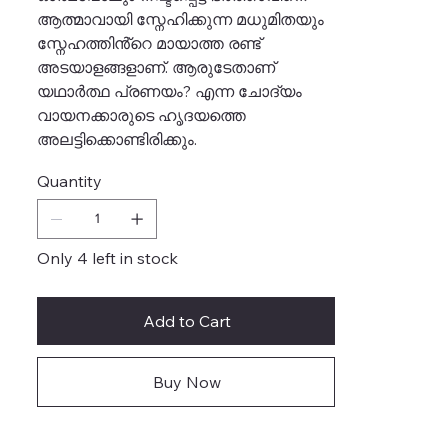
ആത്മാവായി സ്നേഹിക്കുന്ന മധുമിതയും
സ്നേഹത്തിൻ്റെ മായാത്ത രണ്ട്
അടയാളങ്ങളാണ്. ആരുടേതാണ്
യഥാർത്ഥ പ്രണയം? എന്ന ചോദ്യം
വായനക്കാരുടെ ഹൃദയത്തെ
അലട്ടിക്കൊണ്ടിരിക്കും.
Quantity
Only 4 left in stock
Add to Cart
Buy Now