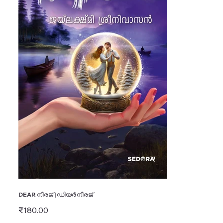
DEAR നീരജ് | ഡിയർ നീരജ്
Price
₹180.00