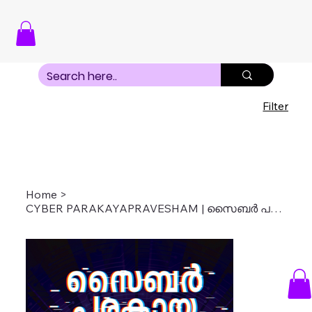
Filter
Home
>
CYBER PARAKAYAPRAVESHAM | സൈബർ പരകായ പ്രവേശം