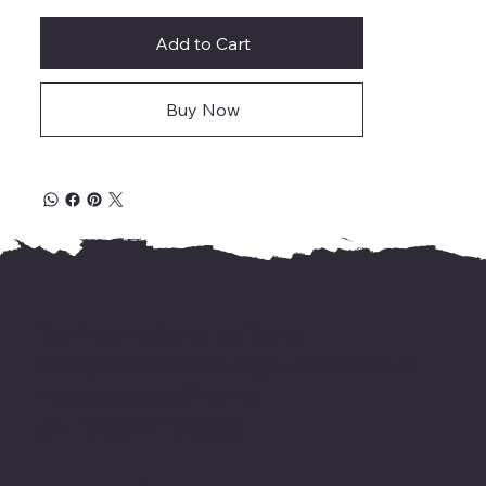
Add to Cart
Buy Now
For international delivery,
kindly WhatsApp us your address &
needed books' name
on +919744155666.