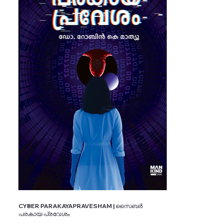
CYBER PARAKAYAPRAVESHAM | സൈബർ
പരകായ പ്രവേശം