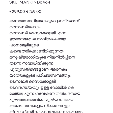
SKU
SKU:
MANKIND8464
MANKIND8464
Original
Sale
₹299.00
₹269.00
price
price
അനന്തസാധ്യതകളുടെ ഉറവിടമാണ്
സൈബർലോകം.
സൈബർ സൈക്കോളജി എന്ന
ജ്ഞാനമേഖല സവിശേഷമായ
പഠനങ്ങളിലൂടെ
കണ്ടെത്തിക്കൊണ്ടിരിക്കുന്നത്
മനുഷ്യരാശിയുടെ നിലനിൽപ്പിനെ
തന്നെ സ്വാധീനിക്കുന്ന
പുതുസത്യങ്ങളാണ്. അനേകം
യാത്രകളുടെ പരിചയസമ്പത്തും
സൈബർ സൈക്കോളജി
വൈദഗ്‌ധ്യവും ഉള്ള റോബിൻ കെ
മാത്യു എന്ന ഗവേഷണ തൽപരനായ
എഴുത്തുകാരൻറെ മൂല്യവത്തായ
കണ്ടെത്തലുകളും നിഗമനങ്ങളും
ക്രോഡീകരിക്കപ്പെട്ട ലേഖനസമാഹാരം.