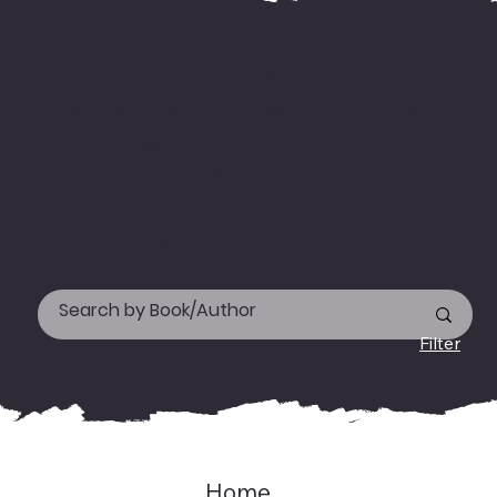
For international delivery,
kindly WhatsApp us your address &
needed books' name
on +919744155666.
Happy reading!
Filter
Home