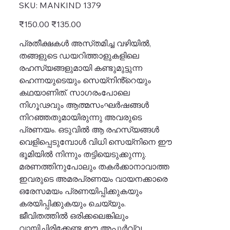
SKU
SKU:
MANKIND 1379
MANKIND
1379
Original
Sale
₹150.00
₹135.00
price
price
പ്രതീക്ഷകൾ അസ്‌തമിച്ച വഴിയിൽ,
തങ്ങളുടെ ഡയറിത്താളുകളിലെ
രഹസ്യങ്ങളുമായി കണ്ടുമുട്ടുന്ന
ഹെന്നയുടെയും സെയ്‌നിൻ്റെയും
കഥയാണിത്. സാഗരംപോലെ
നിഗൂഢവും ആത്മസംഘർഷങ്ങൾ
നിറഞ്ഞതുമായിരുന്നു അവരുടെ
പ്രണയം. ഒടുവിൽ ആ രഹസ്യങ്ങൾ
വെളിപ്പെടുമ്പോൾ വിധി സെയ്‌‌നിനെ ഈ
ഭൂമിയിൽ നിന്നും തട്ടിയെടുക്കുന്നു.
മരണത്തിനുപോലും തകർക്കാനാവാത്ത
ഇവരുടെ അമരപ്രണയം വായനക്കാരെ
ഒരേസമയം പ്രണയിപ്പിക്കുകയും
കരയിപ്പിക്കുകയും ചെയ്യും.
ജീവിതത്തിൽ ഒരിക്കലെങ്കിലും
വായിച്ചിരിക്കേണ്ട ഈ അപൂർവ്വ