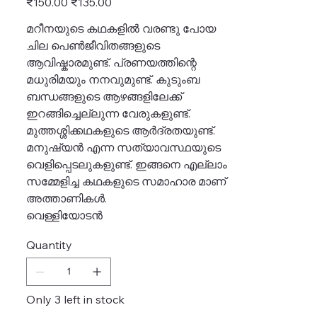
₹150.00
₹135.00
price
price
മറീനയുടെ കഥകളിൽ വരണ്ടു പോയ
ചില പെൺജീവിതങ്ങളുടെ
ആവിഷ്കാരമുണ്ട്. പ്രണയത്തിന്റെ
മധുരിമയും നനവുമുണ്ട്. കുടുംബ
ബന്ധങ്ങളുടെ ആഴങ്ങളിലേക്ക്
ഇറങ്ങിച്ചെല്ലുന്ന വേരുകളുണ്ട്.
മുത്തശ്ശിക്കഥകളുടെ ആർദ്രതയുണ്ട്.
മനുഷ്യൻ എന്ന സത്യാവസ്ഥയുടെ
വെളിപ്പെടലുകളുണ്ട്. ഇങ്ങനെ എല്ലാം
സമ്മേളിച്ച കഥകളുടെ സമാഹാര മാണ്
അത്താണികൾ.
വെള്ളിയോടൻ
Quantity
Only 3 left in stock