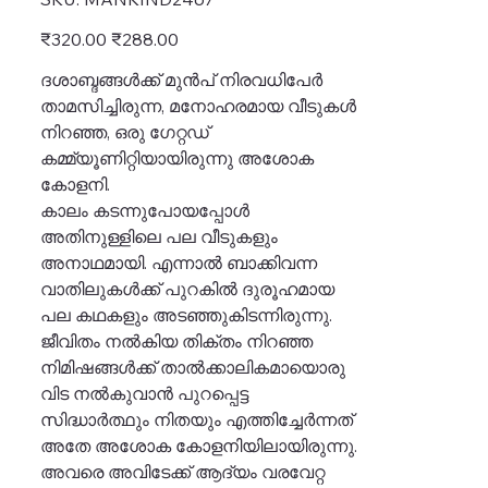
MANKIND2467
Original
Sale
₹320.00
₹288.00
price
price
ദശാബ്ദങ്ങൾക്ക് മുൻപ് നിരവധിപേർ
താമസിച്ചിരുന്ന, മനോഹരമായ വീടുകൾ
നിറഞ്ഞ, ഒരു ഗേറ്റഡ്
കമ്മ്യൂണിറ്റിയായിരുന്നു അശോക
കോളനി.
കാലം കടന്നുപോയപ്പോൾ
അതിനുള്ളിലെ പല വീടുകളും
അനാഥമായി. എന്നാൽ ബാക്കിവന്ന
വാതിലുകൾക്ക് പുറകിൽ ദുരൂഹമായ
പല കഥകളും അടഞ്ഞുകിടന്നിരുന്നു.
ജീവിതം നൽകിയ തിക്തം നിറഞ്ഞ
നിമിഷങ്ങൾക്ക് താൽക്കാലികമായൊരു
വിട നൽകുവാൻ പുറപ്പെട്ട
സിദ്ധാർത്ഥും നിതയും എത്തിച്ചേർന്നത്
അതേ അശോക കോളനിയിലായിരുന്നു.
അവരെ അവിടേക്ക് ആദ്യം വരവേറ്റ