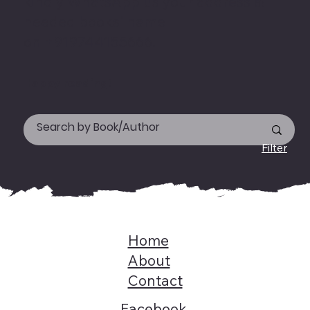
kindly WhatsApp us your address &
needed books' name
on +919744155666.
Happy reading!
Filter
Home
About
Contact
Facebook