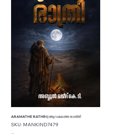
ARAMATHE RATHRI | ആറാമത്തെ രാത്രി
SKU
SKU:
MANKIND7479
MANKIND7479
Price