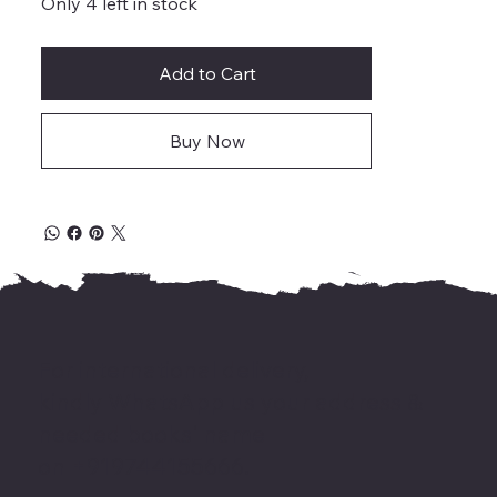
Only 4 left in stock
Add to Cart
Buy Now
For international delivery,
kindly WhatsApp us your address &
needed books' name
on +919744155666.