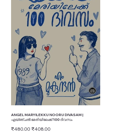
ANGEL MARYILEKKU NOORU DIVASAM |
എയ്ഞ്ചൽ മേരിയിലേക്ക് 100 ദിവസം
Original
Sale
₹480.00
₹408.00
price
price