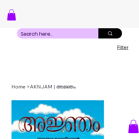
Filter
Home
>
AKNJAM | അജ്ഞം