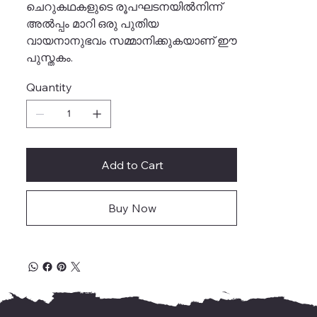
ചെറുകഥകളുടെ രൂപഘടനയിൽനിന്ന്
അൽപ്പം മാറി ഒരു പുതിയ
വായനാനുഭവം സമ്മാനിക്കുകയാണ് ഈ
പുസ്തകം.
Quantity
Add to Cart
Buy Now