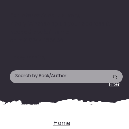
For international delivery,
kindly WhatsApp us your address &
needed books' name
on +919744155666.
Happy reading!
Filter
Home