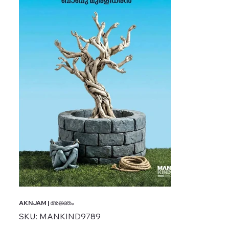
AKNJAM | അജ്ഞം
SKU
SKU:
MANKIND9789
MANKIND9789