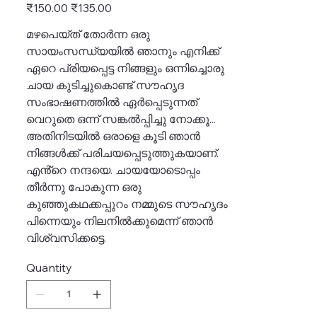
Original
Sale
₹150.00
₹135.00
price
price
മഴപെയ്ത‌്‌ തോർന്ന ഒരു
സായംസന്ധ്യയിൽ ഞാനും എനിക്ക്
ഏറെ പ്രിയപ്പെട്ട നിങ്ങളും ഒന്നിച്ചൊരു
ചായ കുടിച്ചുകൊണ്ട് സൗഹൃദ
സംഭാഷണത്തിൽ ഏർപ്പെടുന്നത്
വെറുതെ ഒന്ന് സങ്കൽപ്പിച്ചു നോക്കൂ...
അതിനിടയിൽ ഒരാളെ കൂടി ഞാൻ
നിങ്ങൾക്ക് പരിചയപ്പെടുത്തുകയാണ്.
എൻ്റെ നന്ദയെ. ചായയോടൊപ്പം
തീർന്നു പോകുന്ന ഒരു
കുഞ്ഞുകഥക്കപ്പുറം നമ്മുടെ സൗഹൃദം
പിന്നെയും നിലനിൽക്കുമെന്ന് ഞാൻ
വിശ്വസിക്കട്ടെ.
Quantity