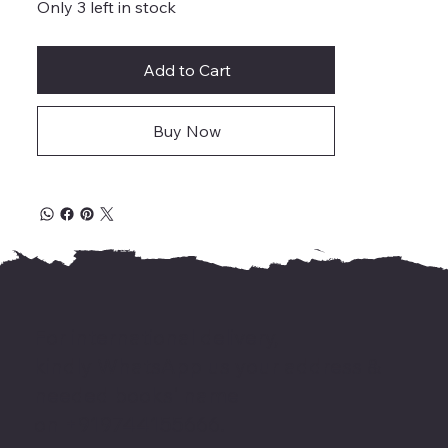
Only 3 left in stock
Add to Cart
Buy Now
For international delivery,
kindly WhatsApp us your address &
needed books' name
on +919744155666.