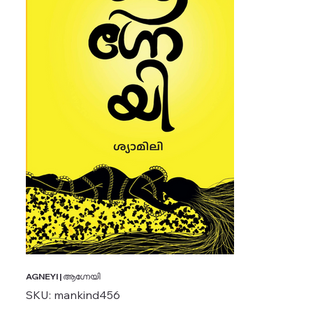
AGNEYI | ആഗ്നേയി
SKU
SKU:
mankind456
mankind456