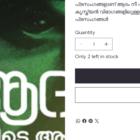
പ്രസംഗങ്ങളാണ് ആദം നീ എവ
കൃസ്ത്യൻ വിഭാഗങ്ങളില
പ്രസംഗങ്ങൾ
Quantity
Only 2 left in stock