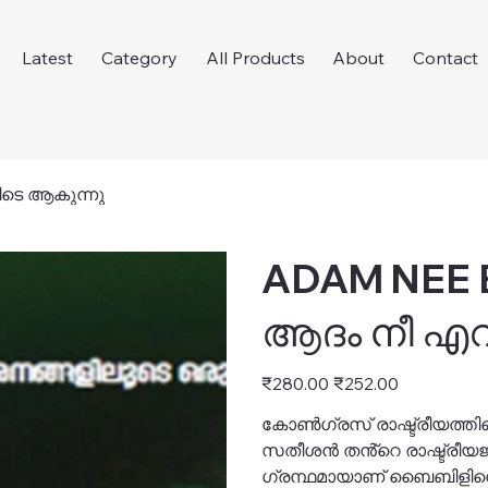
Latest
Category
All Products
About
Contact
ടെ ആകുന്നു
ADAM NEE 
ആദം നീ എവ
Original
Sale
₹280.00
₹252.00
price
price
കോൺഗ്രസ് രാഷ്ട്രീയത്തി
സതീശൻ തൻ്റെ രാഷ്ട്രീയ
ഗ്രന്ഥമായാണ് ബൈബിളിനെ വി