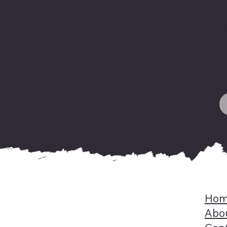
F
y
o
H
Hom
Abo