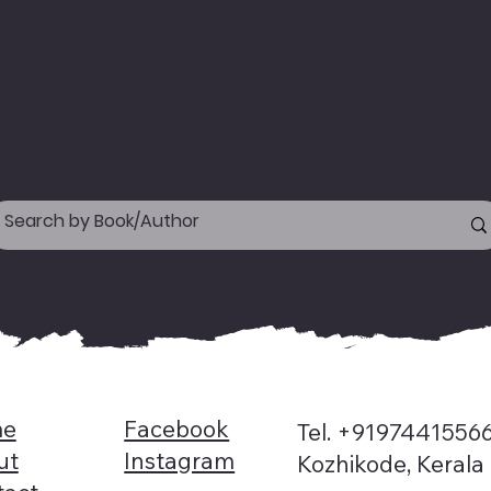
or international delivery, kindly WhatsApp us
our address & needed books' name
n +919744155666.
appy reading!
e
Facebook
Tel. +9197441556
ut
Instagram
Kozhikode, Kerala