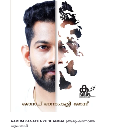
AARUM KANATHA YUDHANGAL | ആരും കാണാത്ത
യുദ്ധങ്ങൾ