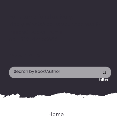
For international delivery,
kindly WhatsApp us your address &
needed books' name
on +919744155666.
Happy reading!
Filter
Home