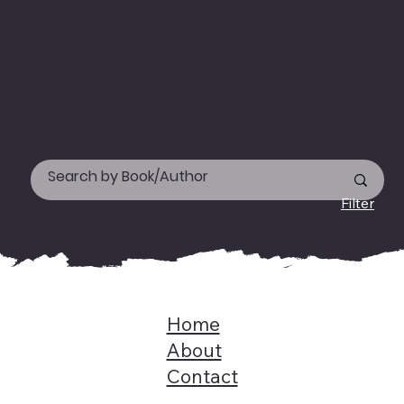
kindly WhatsApp us your address &
needed books' name
on +919744155666.
Happy reading!
Filter
Home
About
Contact